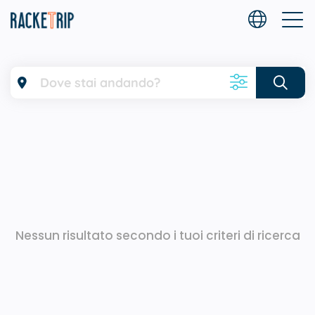
Filtri
Sport
Da
Età
Nessun risultato secondo i tuoi criteri di ricerca
Livello
Lingua(e) parlata(e)
Accreditamenti