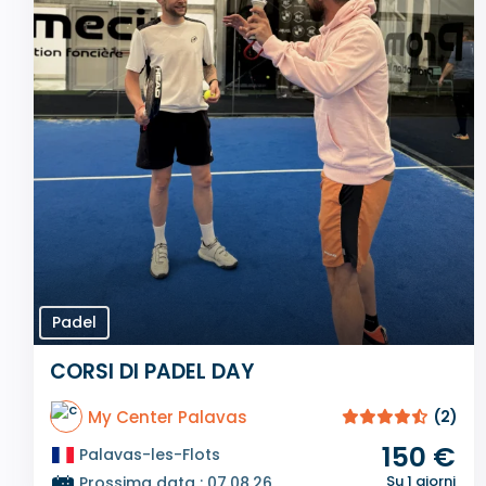
Padel
CORSI DI PADEL DAY
My Center Palavas
(2)
150 €
Palavas-les-Flots
Su 1 giorni
Prossima data : 07.08.26