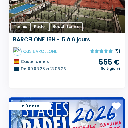
Tennis
Padel
Beach tennis
BARCELONE 16H - 5 à 6 jours
OSS BARCELONE
(5)
555 €
Castelldefels
Su 5 giorni
Da 09.08.26 a 13.08.26
Più date