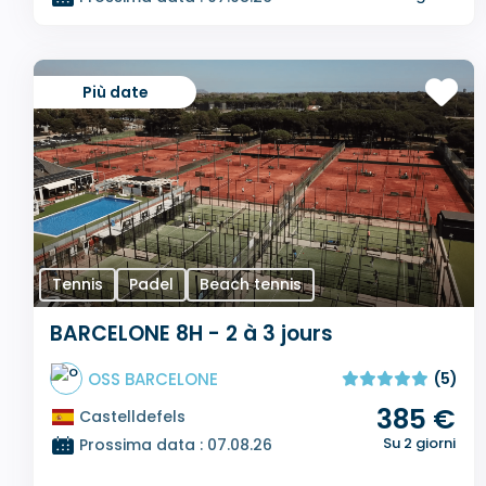
Più date
Tennis
Padel
Beach tennis
BARCELONE 8H - 2 à 3 jours
OSS BARCELONE
(5)
385 €
Castelldefels
Su 2 giorni
Prossima data : 07.08.26