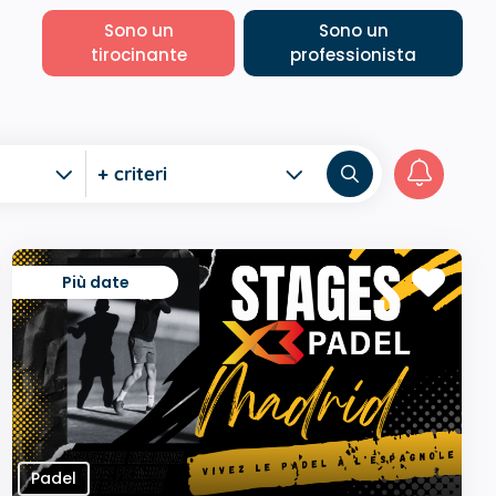
Sono un
Sono un
tirocinante
professionista
+ criteri
Più date
Padel