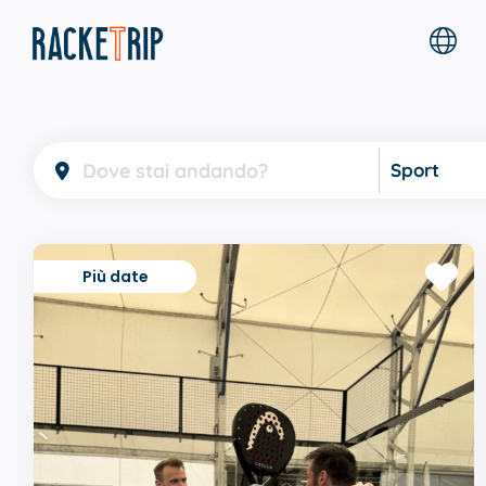
Sport
Più date