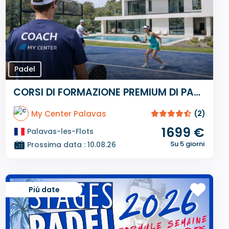
Padel
CORSI DI FORMAZIONE PREMIUM DI PADEL DI 5 GIORNI
My Center Palavas
(2)
1699 €
Palavas-les-Flots
Su 5 giorni
Prossima data : 10.08.26
Più date