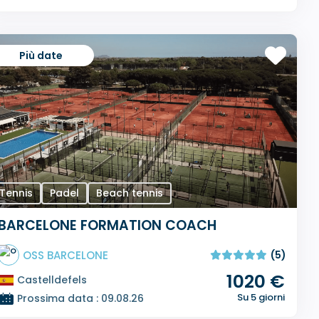
Più date
Tennis
Padel
Beach tennis
BARCELONE FORMATION COACH
OSS BARCELONE
(5)
1020 €
Castelldefels
Su 5 giorni
Prossima data : 09.08.26