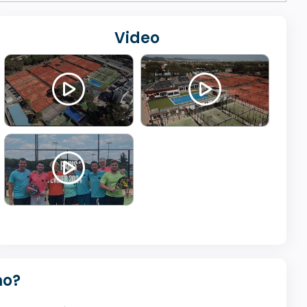
Video
mo?