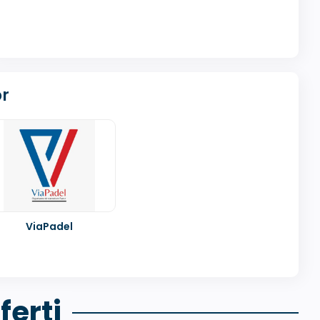
r
ViaPadel
ferti