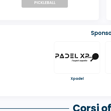
PICKLEBALL
Sponso
Xpadel
Corsi of