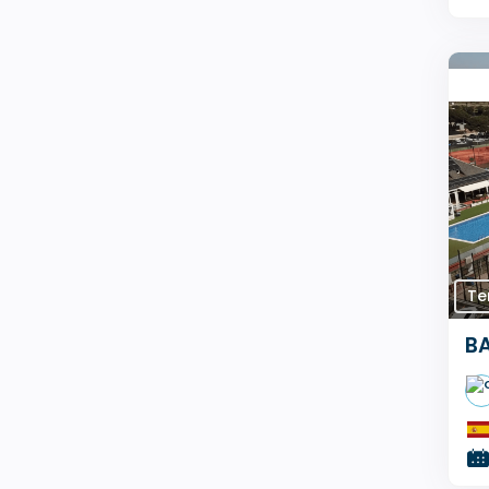
Te
BA