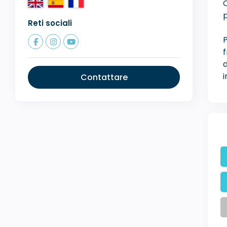
p
Reti sociali
f
d
i
Contattare