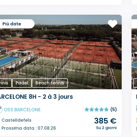
Più date
nnis
Padel
Beach tennis
RCELONE 8H - 2 à 3 jours
OSS BARCELONE
(5)
385 €
Castelldefels
Su 2 giorni
Prossima data : 07.08.26