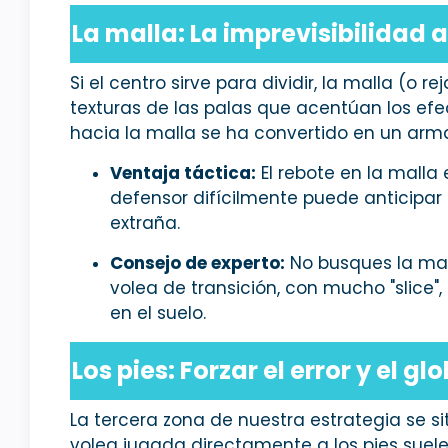
La malla: La imprevisibilidad a
Si el centro sirve para dividir, la malla (o r
texturas de las palas que acentúan los efec
hacia la malla se ha convertido en un arma
Ventaja táctica:
El rebote en la malla 
defensor difícilmente puede anticipar 
extraña.
Consejo de experto:
No busques la mal
volea de transición, con mucho "slice"
en el suelo.
Los pies: Forzar el error y el gl
La tercera zona de nuestra estrategia se si
volea jugada directamente a los pies suele