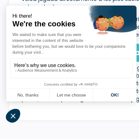
sobrepotente.
Ventaja táctica:
Al obligar al adversar
debajo del nivel de la red, le obligas b
desesperado. En ambos casos, mantiene
Por qué estas zonas marcan la
El respeto de las zonas de volea permite ju
subida a la red y elegir objetivos lógicos,
punto. La regularidad en estas elecciones
un partido a tu favor. No es necesariamen
punto, sino el que obliga al adversario a 