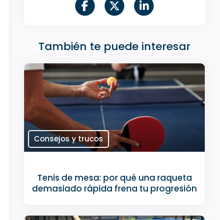
También te puede interesar
Consejos y trucos
Tenis de mesa: por qué una raqueta
demasiado rápida frena tu progresión
Es tentador, tras unos meses de práctica,
dar el salto al material utilizado por los