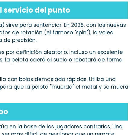
l servicio del punto
eja) sirve para sentenciar. En 2026, con las nuevas
tos de rotación (el famoso "spin"), la volea
 de precisión.
es por definición aleatorio. Incluso un excelente
si la pelota caerá al suelo o rebotará de forma
la con bolas demasiado rápidas. Utiliza una
, para que la pelota "muerda" el metal y se muera
obo
túa en la base de los jugadores contrarios. Una
 ser más difícil de gestionar que un remate