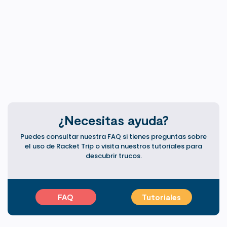
elemento clave de tu juego.El peso: entre potencia
y reactividadEl peso de un marco de squash varía
generalmente entre 110 y 150 gramos. Esta elección
influye directamente en tu fatiga muscular y en la
velocidad de tu bola.Raquetas ligeras: ofrecen una
maniobrabilidad excepcional, ideal para reaccionar
rápido en la red
¿Necesitas ayuda?
Puedes consultar nuestra FAQ si tienes preguntas sobre
el uso de Racket Trip o visita nuestros tutoriales para
descubrir trucos.
FAQ
Tutoriales