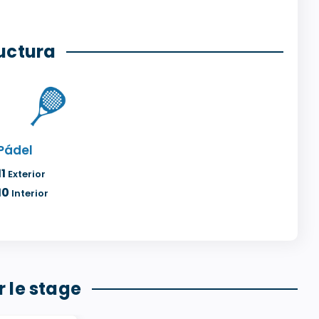
ructura
Pádel
11
Exterior
10
Interior
 le stage