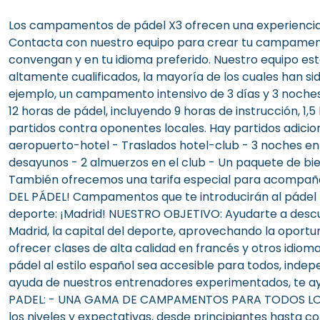
Los campamentos de pádel X3 ofrecen una experiencia 
Contacta con nuestro equipo para crear tu campamento
convengan y en tu idioma preferido. Nuestro equipo e
altamente cualificados, la mayoría de los cuales han si
ejemplo, un campamento intensivo de 3 días y 3 noches, a
12 horas de pádel, incluyendo 9 horas de instrucción, 1,
partidos contra oponentes locales. Hay partidos adicion
aeropuerto-hotel - Traslados hotel-club - 3 noches en 
desayunos - 2 almuerzos en el club - Un paquete de bie
También ofrecemos una tarifa especial para acompañan
DEL PÁDEL! Campamentos que te introducirán al pádel t
deporte: ¡Madrid! NUESTRO OBJETIVO: Ayudarte a descub
Madrid, la capital del deporte, aprovechando la oportu
ofrecer clases de alta calidad en francés y otros idio
pádel al estilo español sea accesible para todos, indep
ayuda de nuestros entrenadores experimentados, te a
PADEL: - UNA GAMA DE CAMPAMENTOS PARA TODOS L
los niveles y expectativas, desde principiantes hast