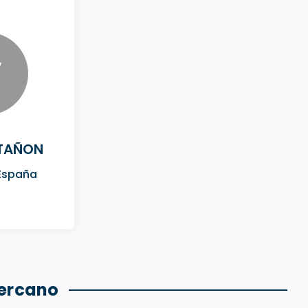
W
STAÑON
 España
cercano