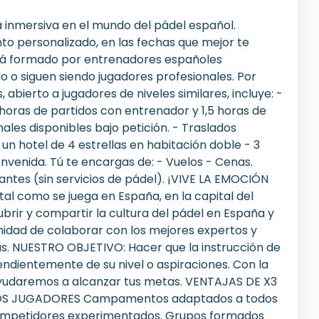
inmersiva en el mundo del pádel español.
 personalizado, en las fechas que mejor te
stá formado por entrenadores españoles
do o siguen siendo jugadores profesionales. Por
bierto a jugadores de niveles similares, incluye: -
5 horas de partidos con entrenador y 1,5 horas de
ales disponibles bajo petición. - Traslados
un hotel de 4 estrellas en habitación doble - 3
nvenida. Tú te encargas de: - Vuelos - Cenas.
tes (sin servicios de pádel). ¡VIVE LA EMOCIÓN
al como se juega en España, en la capital del
rir y compartir la cultura del pádel en España y
nidad de colaborar con los mejores expertos y
mas. NUESTRO OBJETIVO: Hacer que la instrucción de
endientemente de su nivel o aspiraciones. Con la
yudaremos a alcanzar tus metas. VENTAJAS DE X3
OS JUGADORES Campamentos adaptados a todos
a competidores experimentados. Grupos formados