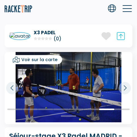
X3 PADEL
(0)
Voir sur la carte
Séjour-stage X3 Padel MADRID -