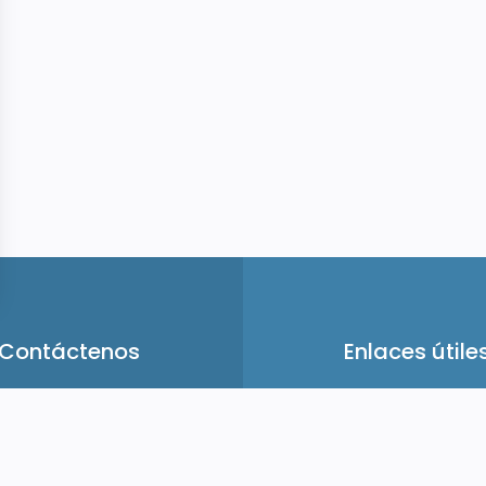
Contáctenos
Enlaces útile
fo@racket-trip.com
Presentación
FAQ
Padel Magazine
Tutoriales