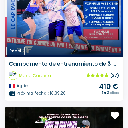
Pádel
Campamento de entrenamiento de 3 días de Padel French Touch Academy
Mario Cordero
(27)
410 €
Agde
En 3 días
Próxima fecha : 18.09.26