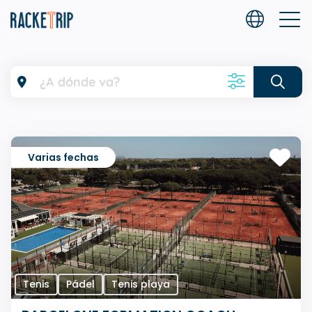
Filtros
Deporte
Varias fechas
Desde
Edad
Nivel
Idioma(s) hablado(s)
Tenis
Pádel
Tenis playa
Acreditación(es)