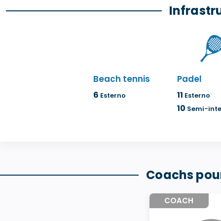
Infrastr
Beach tennis
Padel
6
11
Esterno
Esterno
10
Semi-int
Coachs pour
COACH