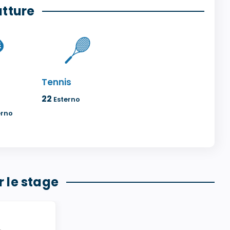
utture
Tennis
22
Esterno
erno
 le stage