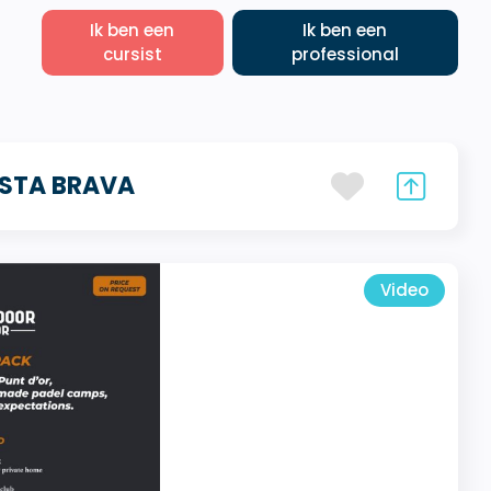
Ik ben een
Ik ben een
cursist
professional
OSTA BRAVA
Video