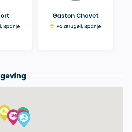
Bort
Gaston Chovet
l, Spanje
Palafrugell, Spanje
mgeving