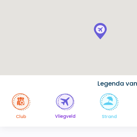
Legenda van
Vliegveld
Club
Strand