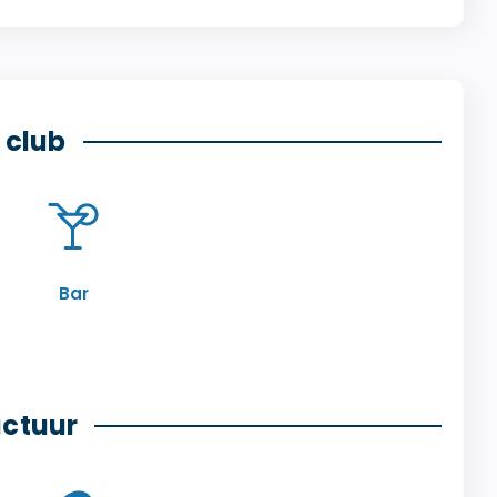
 club
Bar
uctuur