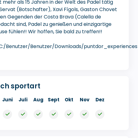
it mehr als 15 Jahren in der Welt des Padel tätig
Servat (Botschafter), Xavi Fígols, Gaston Chovet
esten Gegenden der Costa Brava (Calella de
edacht sind, Padel zu genießen und einzigartige
se fühlen!! Wir hoffen, Sie bald zu treffen!!
///C:/Benutzer/Benutzer/Downloads/puntdor_experience
ch sportart
Juni
Juli
Aug
Sept
Okt
Nov
Dez