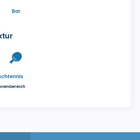
Bar
ktur
schtennis
nnenbereich