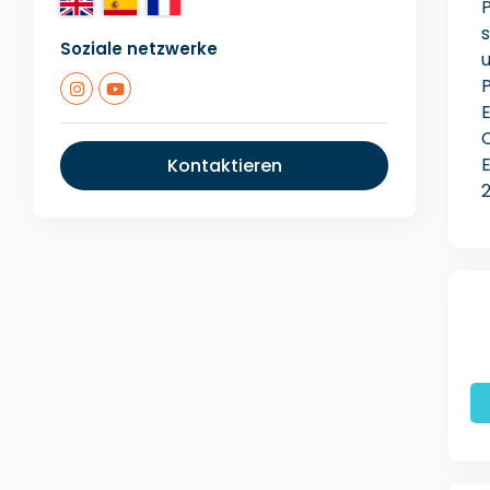
P
Soziale netzwerke
u
P
E
Kontaktieren