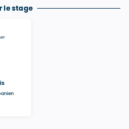
 le stage
is
panien