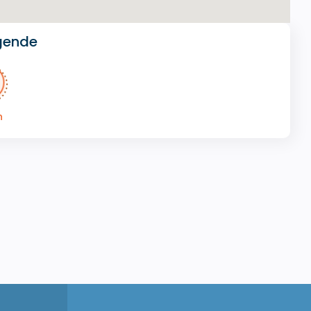
gende
n