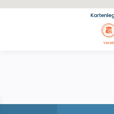
Kartenle
Verei