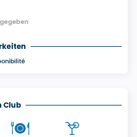
angegeben
rkeiten
onibilité
n Club