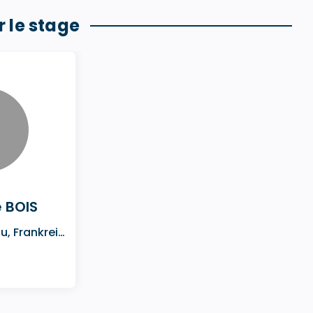
 le stage
 BOIS
Azay-le-Rideau, Frankreich