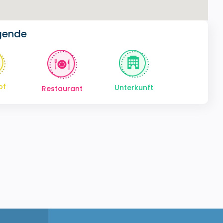
gende
of
Unterkunft
Restaurant