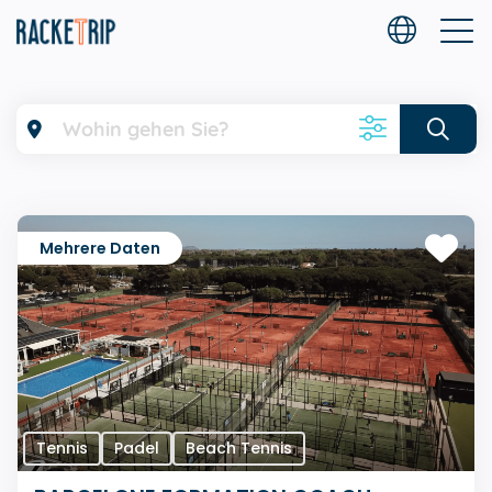
Filter
Sport
Mehrere Daten
Ab
Alter
Niveau
Gesprochene Sprache(n)
Tennis
Padel
Beach Tennis
Zulassung(en)