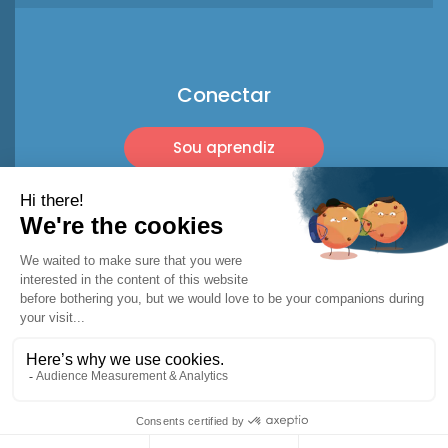
Conectar
Sou aprendiz
Sou profissional
© 2026 Racket Trip
Menções legais
Termos de Uso *
Política de privacidade