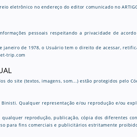
orreio eletrônico no endereço do editor comunicado no ARTIG
informações pessoais respeitando a privacidade de acordo 
e janeiro de 1978, o Usuário tem o direito de acessar, retif
ket-trip.com
UAL
os do site (textos, imagens, som...) estão protegidos pelo Có
 Binisti.
Qualquer representação e/ou reprodução e/ou explo
ra qualquer reprodução, publicação, cópia dos diferentes c
o para fins comerciais e publicitários estritamente proibid