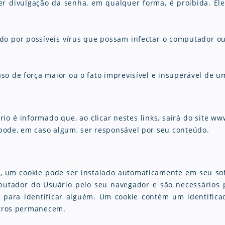
r divulgação da senha, em qualquer forma, é proibida. El
ado por possíveis vírus que possam infectar o computador o
o de força maior ou o fato imprevisível e insuperável de um
rio é informado que, ao clicar nestes links, sairá do site ww
pode, em caso algum, ser responsável por seu conteúdo.
te, um cookie pode ser instalado automaticamente em seu s
tador do Usuário pelo seu navegador e são necessários p
ara identificar alguém. Um cookie contém um identificad
outros permanecem.