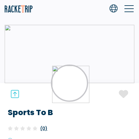
Sports To B
(0)