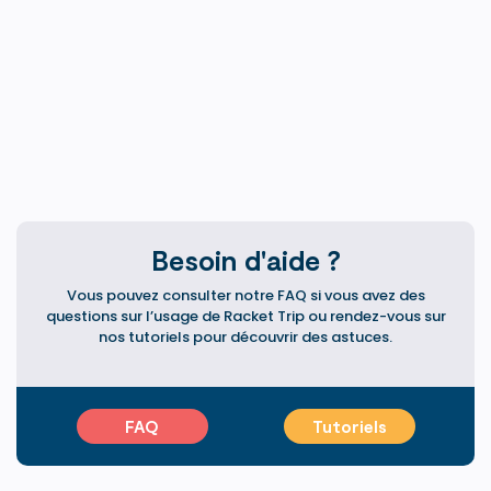
connues mais tout aussi captivantes.Tennis :Règles
de base : Jeu entre deux ou quatre joueurs qui
frappent une balle par-dessus un filet au centre du
court. Le but est de marquer des points en jouant
la balle de manière que l'adversaire ne puisse pas
la retourner.Bienfaits pour la santé : Améliore l'endu
Besoin d'aide ?
Vous pouvez consulter notre FAQ si vous avez des
questions sur l’usage de Racket Trip ou rendez-vous sur
nos tutoriels pour découvrir des astuces.
FAQ
Tutoriels