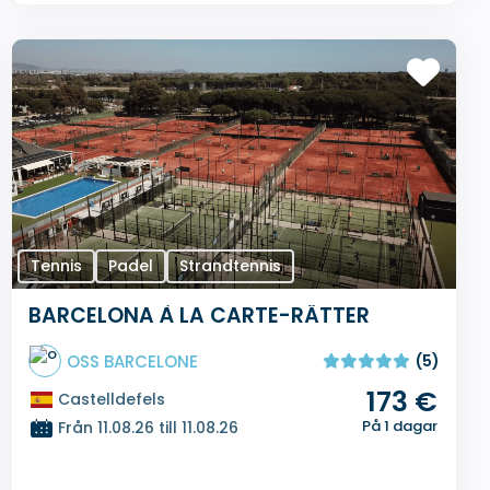
Tennis
Padel
Strandtennis
BARCELONA À LA CARTE-RÄTTER
OSS BARCELONE
(5)
173 €
Castelldefels
På 1 dagar
Från 11.08.26 till 11.08.26