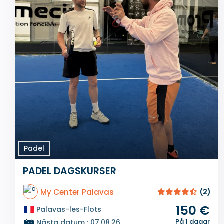
Padel
PADEL DAGSKURSER
My Center Palavas
(2)
150 €
Palavas-les-Flots
På 1 dagar
Nästa datum : 07.08.26