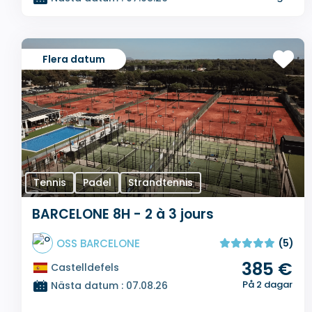
Flera datum
Tennis
Padel
Strandtennis
BARCELONE 8H - 2 à 3 jours
OSS BARCELONE
(5)
385 €
Castelldefels
På 2 dagar
Nästa datum : 07.08.26