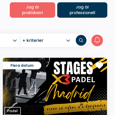
Jag är
Jag är
praktikant
professionell
+ kriterier
Flera datum
Padel