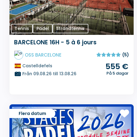
Tennis
Padel
Strandtennis
BARCELONE 16H - 5 à 6 jours
OSS BARCELONE
(5)
555 €
Castelldefels
På 5 dagar
Från 09.08.26 till 13.08.26
Flera datum