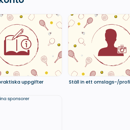
 konto
 praktiska uppgifter
Ställ in ett omslags-/prof