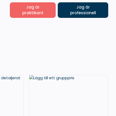
Jag är
Jag är
praktikant
professionell