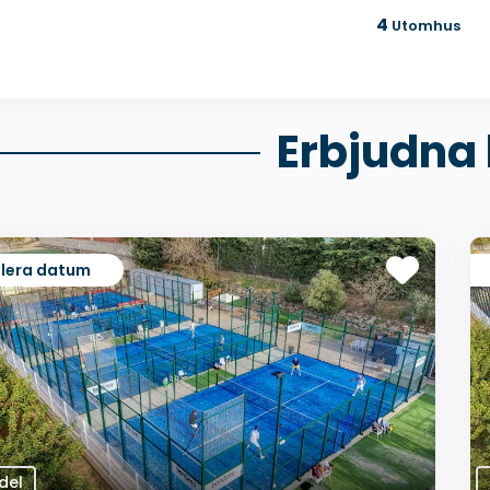
4
Utomhus
Erbjudna 
Flera datum
del