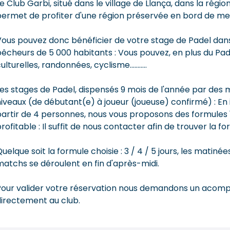
e Club Garbi, situé dans le village de Llança, dans la rég
permet de profiter d'une région préservée en bord de me
ous pouvez donc bénéficier de votre stage de Padel dans u
êcheurs de 5 000 habitants : Vous pouvez, en plus du Pade
ulturelles, randonnées, cyclisme...........
es stages de Padel, dispensés 9 mois de l'année par des m
iveaux (de débutant(e) à joueur (joueuse) confirmé) : En 
artir de 4 personnes, nous vous proposons des formules "
rofitable : Il suffit de nous contacter afin de trouver la f
uelque soit la formule choisie : 3 / 4 / 5 jours, les mati
atchs se déroulent en fin d'après-midi.
our valider votre réservation nous demandons un acompte 
directement au club.