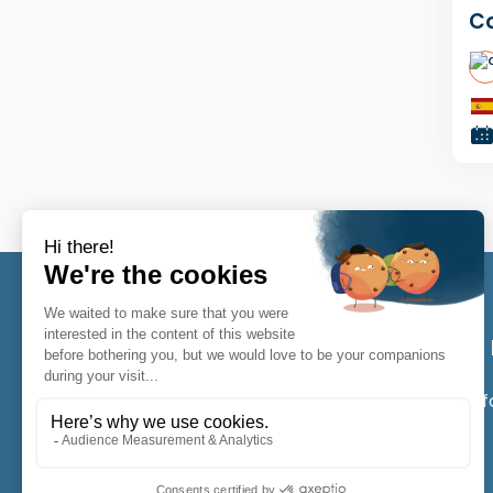
Co
in