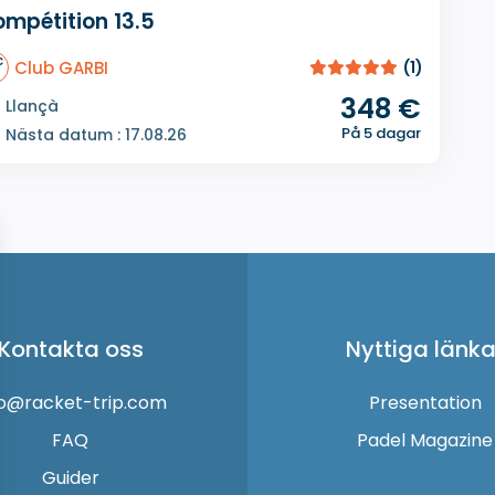
mpétition 13.5
Club GARBI
(1)
348 €
Llançà
På 5 dagar
Nästa datum : 17.08.26
Kontakta oss
Nyttiga länka
fo@racket-trip.com
Presentation
FAQ
Padel Magazine
Guider