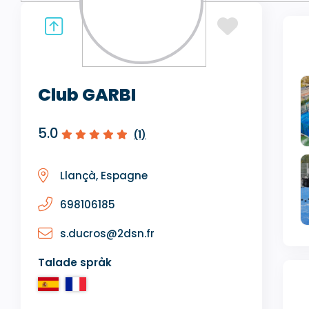
Club GARBI
5.0
(1)
Llançà, Espagne
698106185
s.ducros@2dsn.fr
Talade språk