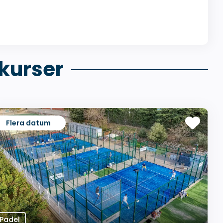
kurser
Flera datum
Padel