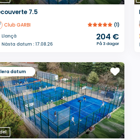
couverte 7.5
Club GARBI
(1)
204 €
Llançà
På 3 dagar
Nästa datum : 17.08.26
Flera datum
del