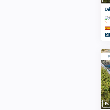
Dé
Pa