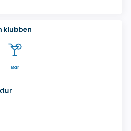
m klubben
Bar
ktur