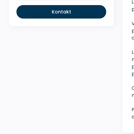
L
Kontakt
V
p
c
L
n
p
p
Q
m
P