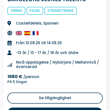
TENNIS
PADEL
STRANDTENNIS
Castelldefels, Spanien
Från 10.08.26 till 14.08.26
-13 år / 13 - 17 år / 18 år och äldre
Nivå Uppdagelse / Nybörjare / Mellannivå /
Avancerad
1980 €
/person
På 5 Dagar
Se tillgänglighet