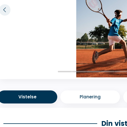
Vistelse
Planering
Din vis