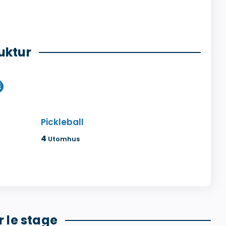
uktur
Pickleball
4
Utomhus
 le stage