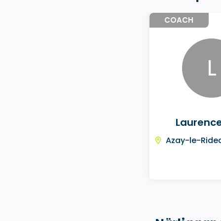
COACH
L
Laurence
Azay-le-Ridea