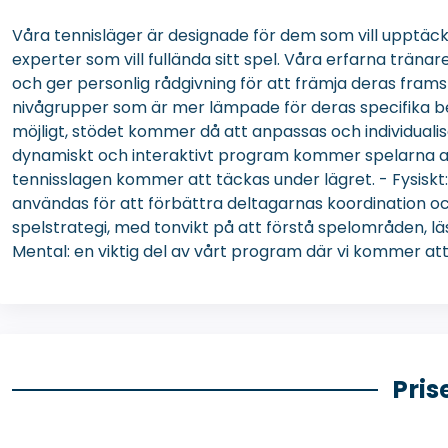
Våra tennisläger är designade för dem som vill upptäcka
experter som vill fullända sitt spel. Våra erfarna tränare
och ger personlig rådgivning för att främja deras fram
nivågrupper som är mer lämpade för deras specifika b
möjligt, stödet kommer då att anpassas och individualis
dynamiskt och interaktivt program kommer spelarna att 
tennisslagen kommer att täckas under lägret. - Fysiskt
användas för att förbättra deltagarnas koordination och 
spelstrategi, med tonvikt på att förstå spelområden, l
Mental: en viktig del av vårt program där vi kommer att l
Pris