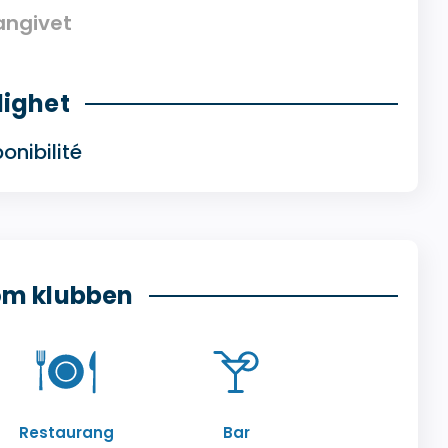
 angivet
lighet
onibilité
om klubben
Restaurang
Bar