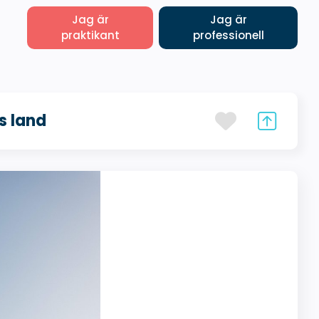
Jag är
Jag är
praktikant
professionell
s land