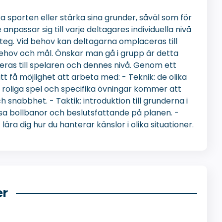
 sporten eller stärka sina grunder, såväl som för
 anpassar sig till varje deltagares individuella nivå
steg. Vid behov kan deltagarna omplaceras till
ehov och mål. Önskar man gå i grupp är detta
eras till spelaren och dennes nivå. Genom ett
få möjlighet att arbeta med: - Teknik: de olika
: roliga spel och specifika övningar kommer att
snabbhet. - Taktik: introduktion till grunderna i
äsa bollbanor och beslutsfattande på planen. -
ära dig hur du hanterar känslor i olika situationer.
er