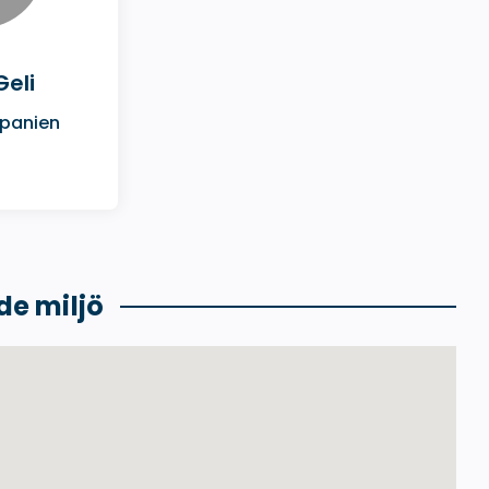
Geli
Spanien
de miljö