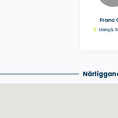
Franc 
Llançà, 
Närliggan