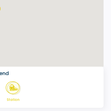
gend
Station