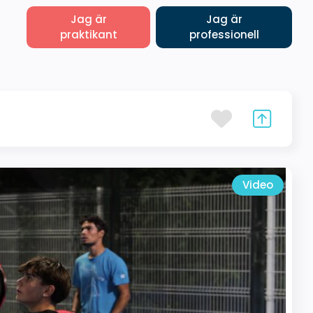
Jag är
Jag är
praktikant
professionell
Video