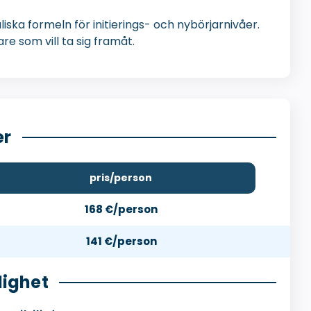
ska formeln för initierings- och nybörjarnivåer.
e som vill ta sig framåt.
er
pris/person
168 €/person
141 €/person
lighet