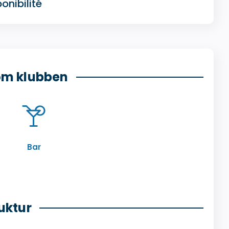
onibilité
om klubben
Bar
uktur