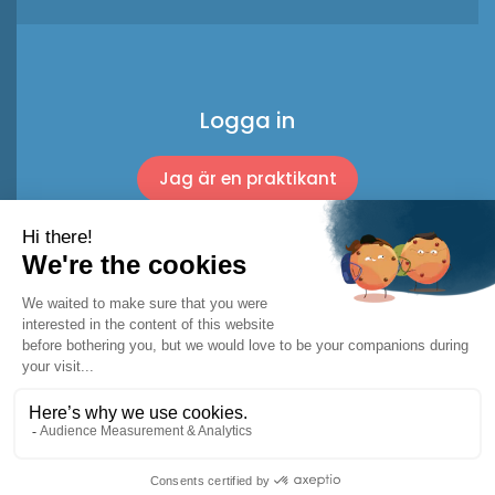
Logga in
Jag är en praktikant
Jag är en professionell
© 2026 Racket Trip
Juridiska anmärkningar
Användarvillkor *