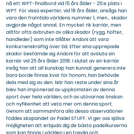
nå ett WPT-finalbord vid 15 års ålder - 25:e plats i
WPT. För vissa experter, vid 18 års ålder, ansågs han
vara den framtida världens nummer 1, men... skador
avgjorde något annat. En mycket rik karriär, men
alltför ofta avbruten av olika skador (rygg, höfter,
handleder) som inte tillåter Andoni att vara
konkurrenskraftig över tid. Efter sina upprepade
skador bestämde sig Andoni för att avsluta sin
karriär vid 25 års ålder 2018. I slutet av sin karriär
insåg han att all kunskap han kunnat generera inte
bara borde finnas kvar för honom, han behövde
dela med sig av den. När han reste under sina år
blev han imponerad av uppkomsten av denna
sport över hela världen, och av utövarnas önskan
och nyfikenhet att veta mer om denna sport.
Genom att sammanföra alla dessa observationer
föddes skapandet av Padel STUFF. Vi ger oss själva
möjligheten att erbjuda dig de bästa padelkurserna
som kan finnas i världen i en trevlig och