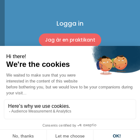
Logga in
Jag är en praktikant
Jag är en professionell
© 2026 Racket Trip
Juridiska anmärkningar
Användarvillkor *
Integritetspolicy