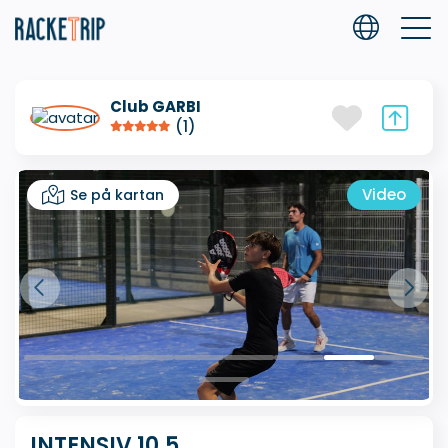
Club GARBI
(1)
Video
Se på kartan
INTENSIV 10.5